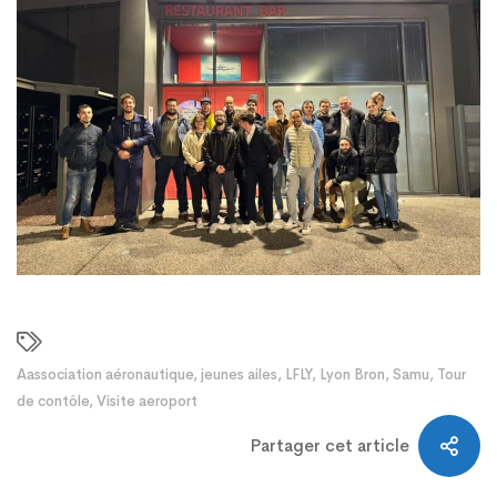
Aassociation aéronautique
,
jeunes ailes
,
LFLY
,
Lyon Bron
,
Samu
,
Tour
de contôle
,
Visite aeroport
Partager cet article