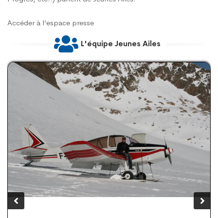
Accéder à l’espace presse
L'équipe Jeunes Ailes
AURÉLIEN GANAYE
REPRÉSENTANT JEUNES AILES NORD-EST
Activités Aéro : Avion (vol montagne), ULM Localisation :
FRANCE Nord-Est Note : Instructeur