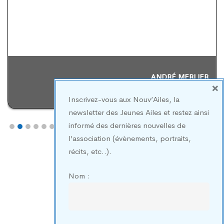
AURÉLIEN BEUF
REPRÉSENTANT JEUNES AILES CENTRE & ILE DE
×
FRANCE / MEMBRE D'HONNEUR
Inscrivez-vous aux Nouv’Ailes, la
newsletter des Jeunes Ailes et restez ainsi
informé des dernières nouvelles de
l’association (évènements, portraits,
récits, etc..).
EN SAVOIR PLUS
Nom :