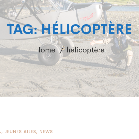
TAG: HÉLICOPTÈRE
Home
hélicoptère
A
,
JEUNES AILES
,
NEWS