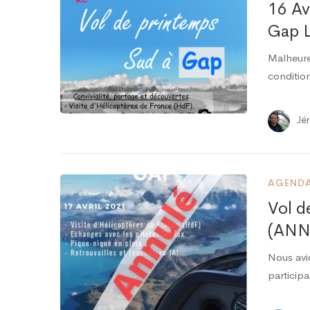
16 Av
Gap 
Malheure
conditio
Jé
AGEND
Vol d
(ANN
Nous avi
particip